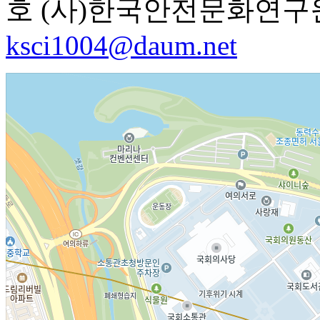
호 (사)한국안전문화연
ksci1004@daum.net